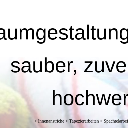
umgestaltung 
sauber, zuve
hochwer
> Innenanstriche > Tapezierarbeiten > Spachtelarb