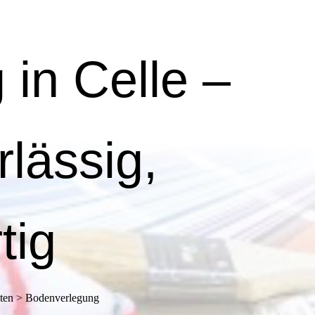
in Celle –
rlässig,
tig
eiten > Bodenverlegung